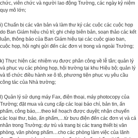
chức, viên chức và người lao động Trường, các ngày kỷ niệm
quy mô lớn;
i) Chuẩn bị các văn bản và làm thư ký các cuộc các cuộc họp
do Ban Giám hiệu chủ trì; ghi chép biên bản, soạn thảo các kết
luận, thông báo của Ban Giám hiệu tại các cuộc giao ban,
cuộc họp, hội nghị gửi đến các đơn vị trong và ngoài Trường;
k) Thực hiện các nhiệm vụ được phân công về lễ tân; quản lý
và phục vụ các phòng họp, hội trường tại khu Hiệu bộ; quản lý
và tổ chức điều hành xe ô tô, phương tiện phục vụ yêu cầu
công tác của Nhà trường;
l) Quản lý sử dụng máy Fax, điện thoại, máy photocopy của
Trường; đặt mua và cung cấp các loại báo chí, bản tin, ấn
phẩm, công báo,…theo kế hoạch được duyệt; nhận chuyển
các loại thư, báo, ấn phẩm,…từ bưu điện đến các đơn vị và cá
nhân trong Trường; dự trù và trang bị các trang thiết bị văn
phòng, văn phòng phẩm…cho các phòng làm việc của lãnh