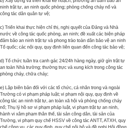
b) Xây dựng và triển khai kế hoạch, phương án đảm bảo an
ninh trật tự, an ninh quốc phòng; phòng chống cháy nổ và
công tác dân quân tự vệ;
c) Triển khai thực hiện chỉ thị, nghị quyết của Đảng và Nhà
nước về công tác quốc phòng, an ninh; đề xuất các biện pháp
đảm bảo an ninh trật tự và phong trào toàn dân bảo vệ an ninh
Tổ quốc; các nội quy, quy định liên quan đến công tác bảo vệ;
d) Tổ chức tuần tra canh gác 24/24h hàng ngày, giữ gìn trật tự
an toàn Nhà trường; thường trực và xung kích trong công tác
phòng cháy, chữa cháy;
e) Lập biên bản đối với các tổ chức, cá nhân trong và ngoài
Trường có vi phạm pháp luật; vi phạm nội quy, quy định về
công tác an ninh trật tự, an toàn xã hội và phòng chống cháy
nổ; Thụ lý hồ sơ vi phạm pháp luật, vi phạm trật tự an ninh,
hành vi xâm phạm thân thể, tài sản công dân, tài sản của
Trường, vi phạm quy chế HSSV về công tác ANTT, ATXH, quy
chế công vụ, các quy định, quy chế nội bộ và đề nghị Hội đồng