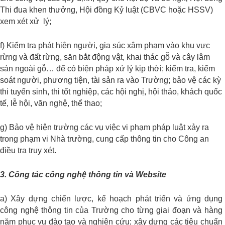
Thi đua khen thưởng, Hội đồng Kỷ luật (CBVC hoặc HSSV)
xem xét xử lý;
f) Kiểm tra phát hiện người, gia súc xâm phạm vào khu vực
rừng và đất rừng, săn bắt động vật, khai thác gỗ và cây lâm
sản ngoài gỗ… để có biện pháp xử lý kịp thời; kiểm tra, kiểm
soát người, phương tiện, tài sản ra vào Trường; bảo vệ các kỳ
thi tuyển sinh, thi tốt nghiệp, các hội nghị, hội thảo, khách quốc
tế, lễ hội, văn nghệ, thể thao;
g) Bảo vệ hiện trường các vụ việc vi phạm pháp luật xảy ra
trong phạm vi Nhà trường, cung cấp thông tin cho Công an
điều tra truy xét.
3. Công tác công nghệ thông tin và Website
a) Xây dựng chiến lược, kế hoạch phát triển và ứng dụng
công nghệ thông tin của Trường cho từng giai đoạn và hàng
năm phục vụ đào tạo và nghiên cứu; xây dựng các tiêu chuẩn