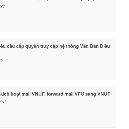
020
êu cầu cấp quyền truy cập hệ thống Văn Bản Điều
20
kích hoạt mail VNUF, forward mail VFU sang VNUF
 2018