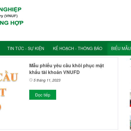
TIN TỨC - SỰ KIỆN
KẾ HOẠCH - THÔNG BÁO
BIỂU MẪU
Mẫu phiếu yêu cầu khôi phục mật
khẩu tài khoản VNUFD
5 tháng 11, 2023
Đọc tiếp